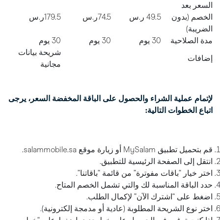
السعر بعد
الخصم (بدون
49.5 ر.س
74.5ر.س
179.5ر.س
الضريبة)
مدة الصلاحية
30 يوم
30 يوم
30 يوم
شريحة بيانات
إضافات
مجانية
لإتمام عملية الشراء والحصول على الباقة المخفضة السعر، يرجى
اتباع الخطوات التالية:
قم بتحميل تطبيق MySalam أو زيارة موقع salammobile.sa.
انتقل إلى الصفحة الرئيسية للتطبيق.
اختر خيار “باقات مفوترة” من قائمة “باقاتنا”.
حدد الباقة المناسبة لك والتي تشمل الخصم المتاح.
اضغط على “اشترك الآن” لإكمال الطلب.
اختر نوع الشريحة المطلوبة (عادية أو مدمجة إلكترونية).