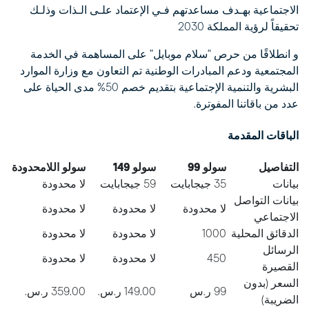
الاجتماعية بهـدف مساعدتهم فـي الإعتماد علـى الـذات وذلـك
تحقيقاً لرؤية المملكة 2030
و انطلاقًا من حرص “سلام موبايل” على المساهمة في الخدمة
المجتمعية ودعم المبادرات الوطنية تم التعاون مع وزارة الموارد
البشرية والتنمية الإجتماعية بتقديم خصم 50% مدى الحياة على
عدد من باقاتنا المفوترة.
الباقات المقدمة
التفاصيل
سولو 99
سولو
149
سولو اللامحدودة
بيانات
35 جيجابايت
59 جيجابايت
لا محدودة
بيانات التواصل
لا محدودة
لا محدودة
لا محدودة
الاجتماعي
الدقائق المحلية
1000
لا محدودة
لا محدودة
الرسائل
450
لا محدودة
لا محدودة
القصيرة
السعر (بدون
99 ر.س
149.00 ر.س.‏
359.00 ر.س.‏
الضريبة)