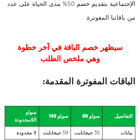
الإجتماعية بتقديم خصم 50% مدى الحياة على عدد
من باقاتنا المفوترة.
سيظهر خصم الباقة في آخر خطوة
وهي ملخص الطلب
الباقات المفوترة المقدمة:
سولو
التفاصيل
سولو 99
سولو
149
اللامحدودة
بيانات
35 جيجابايت
59 جيجابايت
لا محدودة