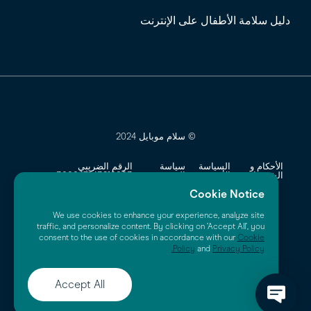
دليل سلامة الأطفال على الإنترنت
© سلام موبايل 2024
الأحكام و
السياسة
سياسة
الرقم الضريبي
الشروط
الأمنية
الخصوصية
300047243810003
Cookie Notice
السجل التجاري
1010691908
We use cookies to enhance your experience, analyze site
traffic, and personalize content. By clicking on ‘Accept All’, you
consent to the use of cookies in accordance with our
Cookie
Policy
and
Privacy Policy.
Accept All